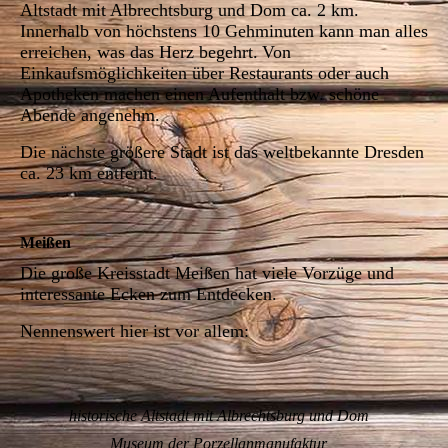
Altstadt mit Albrechtsburg und Dom ca. 2 km.
Innerhalb von höchstens 10 Gehminuten kann man alles
erreichen, was das Herz begehrt.
Von
Einkaufsmöglichkeiten über Restaurants oder auch
Apotheken machen einen Aufenthalt bzw. schöne
Abende angenehm.
Die nächste größere Stadt ist das weltbekannte Dresden
ca. 23 km entfernt.
Meißen
Die große Kreisstadt Meißen hat viele Vorzüge und
interessante Ecken zum Entdecken.
Nennenswert hier ist vor allem:
historische Altstadt mit Albrechtsburg und Dom
Museum der Porzellanmanufaktur