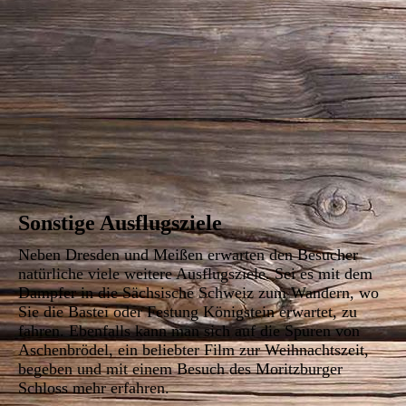
Gläserne Manufaktur
Sonstige Ausflugsziele
Neben Dresden und Meißen erwarten den Besucher
natürliche viele weitere Ausflugsziele. Sei es mit dem
Dampfer in die Sächsische Schweiz zum Wandern, wo
Sie die Bastei oder Festung Königstein erwartet, zu
fahren. Ebenfalls kann man sich auf die Spuren von
Aschenbrödel, ein beliebter Film zur Weihnachtszeit,
begeben und mit einem Besuch des Moritzburger
Schloss mehr erfahren.