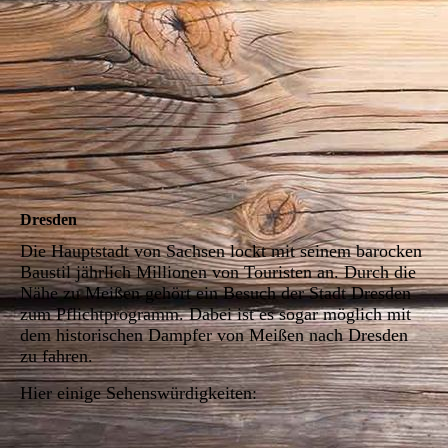
Erlebnisweingüter
Dresden
Die Hauptstadt von Sachsen lockt mit seinem barocken
Baustil jährlich Millionen von Touristen an. Durch die
Nähe zu Meißen gehört ein Besuch der Stadt Dresden
zum Pflichtprogramm. Dabei ist es sogar möglich mit
dem historischen Dampfer von Meißen nach Dresden
zu fahren.
Hier einige Sehenswürdigkeiten: