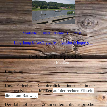
Startseite
Unser Ferienhaus
Preise
Umgebung & Ausflugsziele
Anfahrt & Impressum
Ferienhaus Dampferblick
in Meißen
Umgebung
Unser Ferienhaus Dampferblick befindet sich in der
schönen Kleinstadt Meißen
auf der rechten Elbseite
direkt am Radweg.
Der Bahnhof ist ca. 1,2 km entfernt, die historische