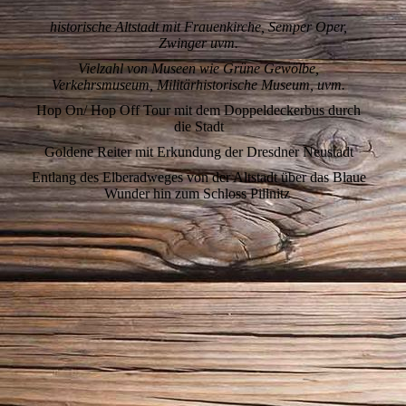
historische Altstadt mit Frauenkirche, Semper Oper,
Zwinger uvm.
Vielzahl von Museen wie Grüne Gewölbe,
Verkehrsmuseum, Militärhistorische Museum, uvm.
Hop On/ Hop Off Tour mit dem Doppeldeckerbus durch
die Stadt
Goldene Reiter mit Erkundung der Dresdner Neustadt
Entlang des Elberadweges von der Altstadt über das Blaue
Wunder hin zum Schloss Pillnitz